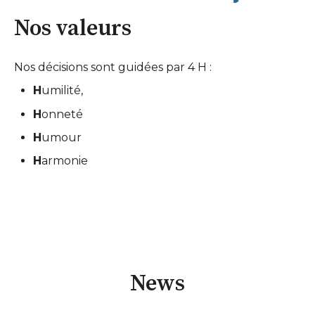
Nos valeurs
Nos décisions sont guidées par 4 H :
H
umilité,
H
onneté
H
umour
H
armonie
News