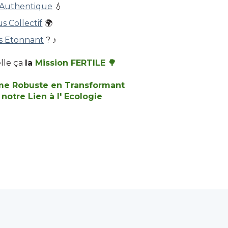
 Authentique
💧
us Collectif
🌍
s Etonnant
?
♪
lle ça
la
Mission FERTILE 🌳
me Robuste en Transformant
notre Lien à l' Ecologie