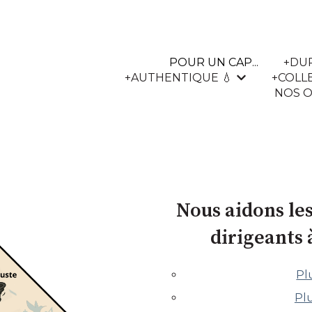
POUR UN CAP...
+DUR
+AUTHENTIQUE 💧
+COLLE
Afficher le s
NOS O
Nous aidons les
dirigeants 
Pl
Pl