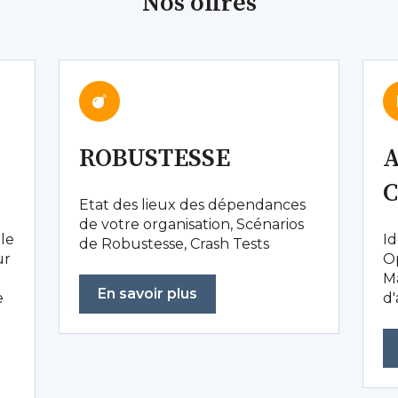
Nos offres
ROBUSTESSE
Etat des lieux des dépendances
de votre organisation, Scénarios
èle
Id
de Robustesse, Crash Tests
ur
O
Ma
En savoir plus
e
d'