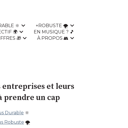
ABLE 🔆
+ROBUSTE 🌪
Afficher le sous-menu pour +durable 🔆
Afficher le sous-menu po
CTIF 🌍
EN MUSIQUE ? 🎵
ous-menu pour +authentique 💧
Afficher le sous-menu pour +collectif 🌍
FFRES 🎁
À PROPOS 👥
Afficher le sous-menu pour nos offres 🎁
Afficher le sous-menu pou
 entreprises et leurs
à prendre un cap
us Durable
🔆
us Robuste
🌪