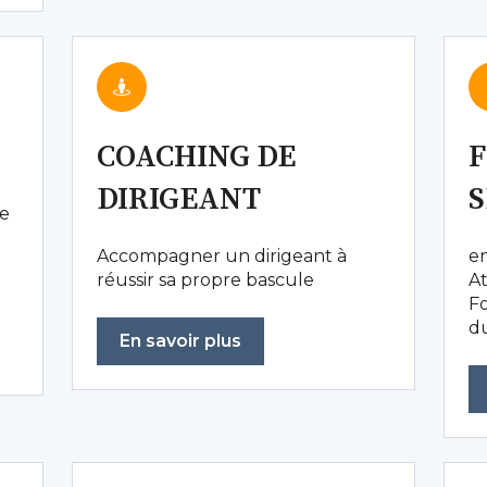
COACHING DE
DIRIGEANT
S
re
Accompagner un dirigeant à
en
réussir sa propre bascule
At
Fo
d
En savoir plus